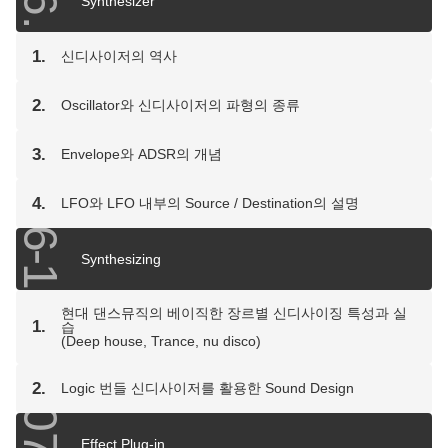
Synthesizer
1.
신디사이저의 역사
2.
Oscillator와 신디사이저의 파형의 종류
3.
Envelope와 ADSR의 개념
4.
LFO와 LFO 내부의 Source / Destination의 설명
06-1
Synthesizing
현대 댄스뮤직의 베이직한 장르별 신디사이징 특성과 실
1.
습
(Deep house, Trance, nu disco)
2.
Logic 번들 신디사이저를 활용한 Sound Design
07
Effect Plug-in