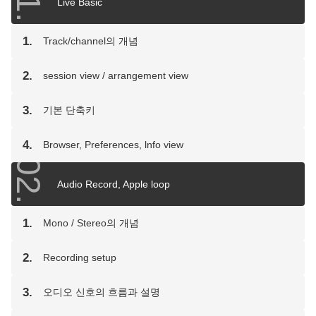
Live Basic
1.
Track/channel의 개념
2.
session view / arrangement view
3.
기본 단축키
4.
Browser, Preferences, lnfo view
02.
Audio Record, Apple loop
1.
Mono / Stereo의 개념
2.
Recording setup
3.
오디오 신호의 흐름과 설명