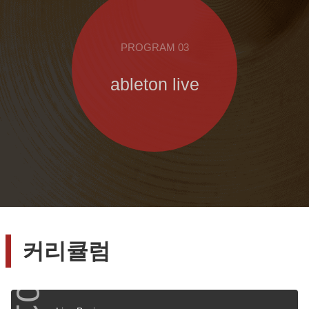
PROGRAM 03
ableton live
커리큘럼
01.