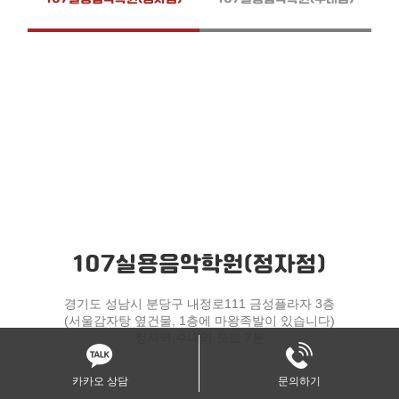
107실용음악학원(정자점)
경기도 성남시 분당구 내정로111 금성플라자 3층
(서울감자탕 옆건물, 1층에 마왕족발이 있습니다)
정자역,수내역 도보 7분
카카오 상담
문의하기